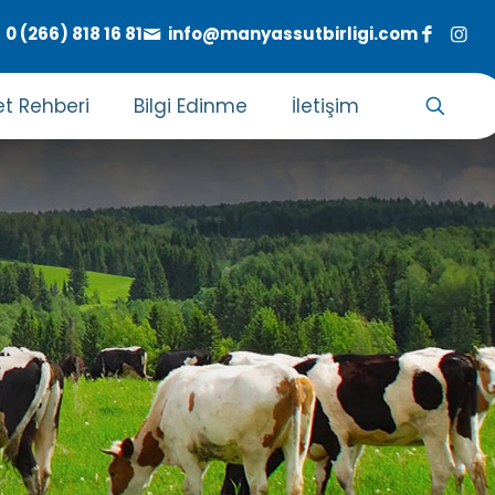
0 (266) 818 16 81
info@manyassutbirligi.com
t Rehberi
Bilgi Edinme
İletişim