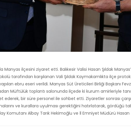
ında Manyas ilçesini ziyaret etti. Balıkesir Valisi Hasan Şıldak M
lü tarafından karşılanan Vali Şıldak Kaymakamlıkta ilçe protokol
an ebru eseri verildi. Manyas Süt Üreticileri Birliği Başkanı Fevz
adan Müftülük toplantı salonunda ilçede ki kurum amirleriyle tanı
t ederek, bir süre personel ile sohbet etti. Ziyaretler sonrası çar
malarını ve kurallara uyulması gerektiğini hatırlatarak, gördüğü t
 Alay Komutanı Albay Tarık Hekimoğlu ve İl Emniyet Müdürü Hasan O