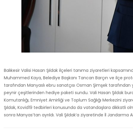
Balıkesir Valisi Hasan Şıldak ilçeleri tanıma ziyaretleri kapsam
Muhammed Kaya, Belediye Başkanı Tancan Barçın ve ilçe protoko
tarafından Manyaslı ebru sanatçısı Osman Şimşek tarafından yapıl
peynir çeşitlerinden hediye paketi sundu. Vali Hasan Şıldak bur
Komutanlığı, Emniyet Amirliği ve Toplum Sağlığı Merkezini ziyare
Şıldak, Kovid19 tedbirleri konusunda da vatandaşlara dikkatli ol
sonra Manyas’tan ayrıldı. Vali Şıldak’a ziyaretinde İl Jandarma