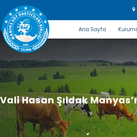
Ana Sayfa
Kurums
Vali Hasan Şıldak Manyas’ı 