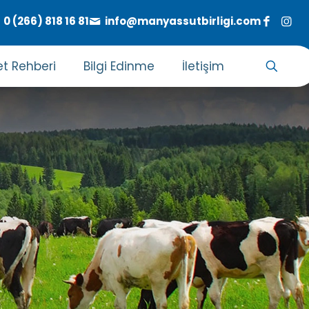
0 (266) 818 16 81
info@manyassutbirligi.com
t Rehberi
Bilgi Edinme
İletişim