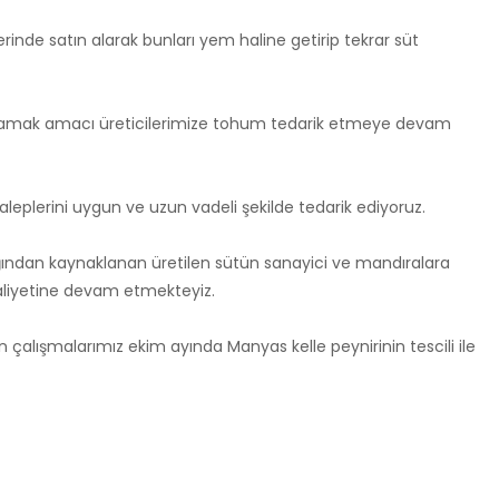
inde satın alarak bunları yem haline getirip tekrar süt
ağlamak amacı üreticilerimize tohum tedarik etmeye devam
taleplerini uygun ve uzun vadeli şekilde tedarik ediyoruz.
lığından kaynaklanan üretilen sütün sanayici ve mandıralara
aaliyetine devam etmekteyiz.
n çalışmalarımız ekim ayında Manyas kelle peynirinin tescili ile