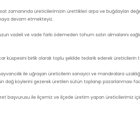
t zamanında üreticilerimizin ürettikleri arpa ve buğdayları değer
ılamaya devam etmekteyiz.
n, uzun vadeli ve vade farkı ödemeden tohum satın almalarını s
r küspesini birlik olarak toplu şekilde tedarik ederek üreticilerin 
ayvancılık ile uğraşan üreticilerin sanayici ve mandıralara uzak
gün dağ köylerini gezerek üretilen sütün toplanıp pazarlanması f
ret başvurusu ile ilçemiz ve ilçede üretim yapan üreticilerimiz içi