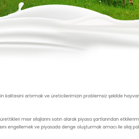
n kalitesini artırmak ve üreticilerimizin problemsiz şekilde hayva
rettikleri mısır silajlarını satın alarak piyasa şartlarından etkil
asını engellemek ve piyasada denge oluşturmak amacı ile silaj pake