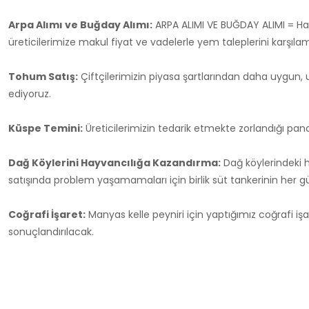
Arpa Alımı ve Buğday Alımı:
ARPA ALIMI VE BUĞDAY ALIMI = Hasa
üreticilerimize makul fiyat ve vadelerle yem taleplerini karş
Tohum Satış:
Çiftçilerimizin piyasa şartlarından daha uygu
ediyoruz.
Küspe Temini:
Üreticilerimizin tedarik etmekte zorlandığı panca
Dağ Köylerini Hayvancılığa Kazandırma:
Dağ köylerindeki h
satışında problem yaşamamaları için birlik süt tankerinin her 
Coğrafi İşaret:
Manyas kelle peyniri için yaptığımız coğrafi işa
sonuçlandırılacak.