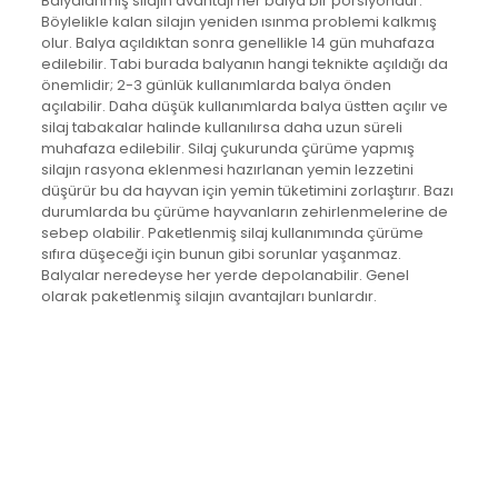
Balyalanmış silajın avantajı her balya bir porsiyondur.
Böylelikle kalan silajın yeniden ısınma problemi kalkmış
olur. Balya açıldıktan sonra genellikle 14 gün muhafaza
edilebilir. Tabi burada balyanın hangi teknikte açıldığı da
önemlidir; 2-3 günlük kullanımlarda balya önden
açılabilir. Daha düşük kullanımlarda balya üstten açılır ve
silaj tabakalar halinde kullanılırsa daha uzun süreli
muhafaza edilebilir. Silaj çukurunda çürüme yapmış
silajın rasyona eklenmesi hazırlanan yemin lezzetini
düşürür bu da hayvan için yemin tüketimini zorlaştırır. Bazı
durumlarda bu çürüme hayvanların zehirlenmelerine de
sebep olabilir. Paketlenmiş silaj kullanımında çürüme
sıfıra düşeceği için bunun gibi sorunlar yaşanmaz.
Balyalar neredeyse her yerde depolanabilir. Genel
olarak paketlenmiş silajın avantajları bunlardır.