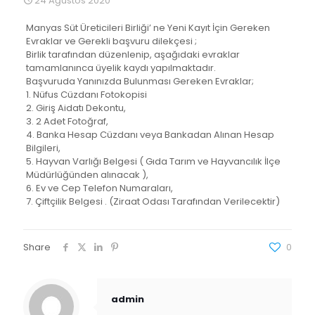
24 Ağustos 2020
Manyas Süt Üreticileri Birliği’ ne Yeni Kayıt İçin Gereken
Evraklar ve Gerekli başvuru dilekçesi ;
Birlik tarafından düzenlenip, aşağıdaki evraklar
tamamlanınca üyelik kaydı yapılmaktadır.
Başvuruda Yanınızda Bulunması Gereken Evraklar;
1. Nüfus Cüzdanı Fotokopisi
2. Giriş Aidatı Dekontu,
3. 2 Adet Fotoğraf,
4. Banka Hesap Cüzdanı veya Bankadan Alınan Hesap
Bilgileri,
5. Hayvan Varlığı Belgesi ( Gıda Tarım ve Hayvancılık İlçe
Müdürlüğünden alınacak ),
6. Ev ve Cep Telefon Numaraları,
7. Çiftçilik Belgesi . (Ziraat Odası Tarafından Verilecektir)
Share
0
admin